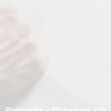
Plastmatta – för badrum, kök