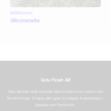
Mattläggning
Våtrumsmatta
Golv Finish AB
Våra tjänster skall uppfylla våra kunders krav, behov och
förväntningar. Vi slipar alla typer av trägolv & parkettgolv i
Uppsala och Stockholm.