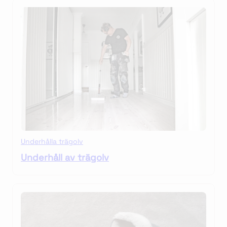
Underhålla trägolv
Underhåll av trägolv