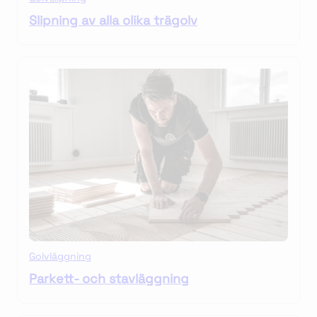
Slipning av alla olika trägolv
Golvläggning
Parkett- och stavläggning