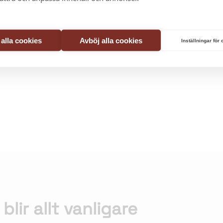
te så kalla längre när du kliver på en varm heltäckningsmatt
 känsla och ser till så att ditt hem känns varmt och behag
tisk plats för din familj att umgås, leka och ha kul på.
t alla cookies
Avböj alla cookies
Inställningar för
ckså buller och ljud och underhålls även relativt enkelt 
lir allt vanligare