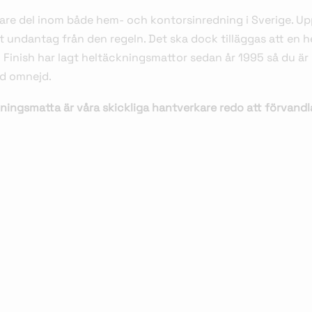
ligare del inom både hem- och kontorsinredning i Sverige
got undantag från den regeln. Det ska dock tilläggas att en
v Finish har lagt heltäckningsmattor sedan år 1995 så du är 
d omnejd.
ningsmatta är våra skickliga hantverkare redo att förvandla