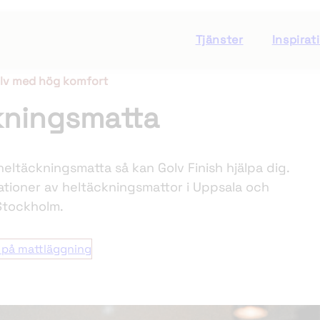
Tjänster
Inspirat
lv med hög komfort
knings­matta
heltäckningsmatta så kan Golv Finish hjälpa dig.
lationer av heltäckningsmattor i Uppsala och
Stockholm.
t på mattläggning