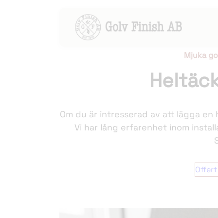
Hoppa
Mjuka go
till
Heltäc
innehåll
Om du är intresserad av att lägga en 
Vi har lång erfarenhet inom instal
Offer