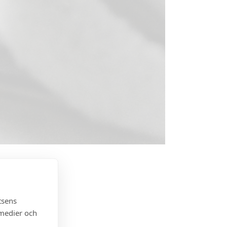
tsens
 medier och