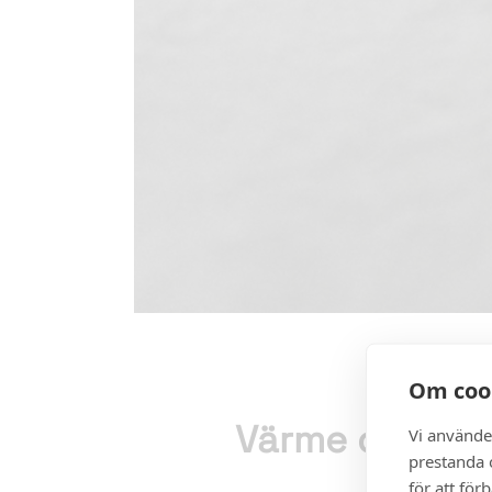
Om coo
Värme och komf
Vi använde
prestanda o
för att för