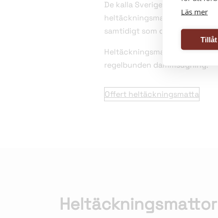
De kalla Sverigevintrarna är in
Läs mer
heltäckningsmatta ger en mysig
samtidigt som det blir en fantas
Tillå
Heltäckningsmattor reducerar o
regelbunden dammsugning.
Offert heltäckningsmatta
Heltäckningsmattor b