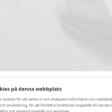
kies på denna webbplats
ort i varje steg
r cookies för att samla in och analysera information om webbpla
ch användning, för att förbättra funktioner kopplade till sociala
bättra och anpassa innehåll och annonser.