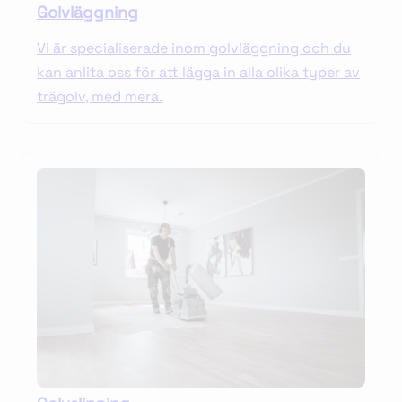
Golvläggning
Vi är specialiserade inom golvläggning och du
kan anlita oss för att lägga in alla olika typer av
trägolv, med mera.