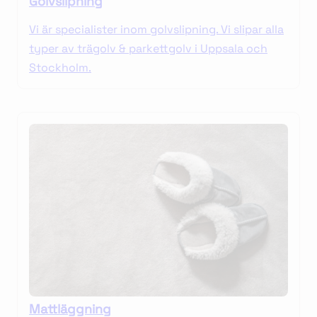
Golvslipning
Vi är specialister inom golvslipning. Vi slipar alla
typer av trägolv & parkettgolv i Uppsala och
Stockholm.
Mattläggning