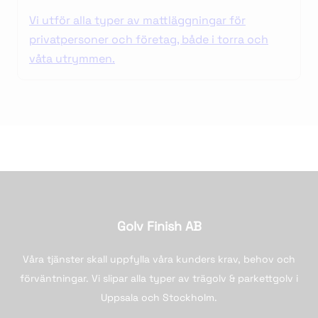
Vi utför alla typer av mattläggningar för
privatpersoner och företag, både i torra och
våta utrymmen.
Golv Finish AB
Våra tjänster skall uppfylla våra kunders krav, behov och
förväntningar. Vi slipar alla typer av trägolv & parkettgolv i
Uppsala och Stockholm.