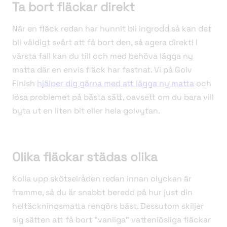
Ta bort fläckar direkt
När en fläck redan har hunnit bli ingrodd så kan det
bli väldigt svårt att få bort den, så agera direkt! I
värsta fall kan du till och med behöva lägga ny
matta där en envis fläck har fastnat. Vi på Golv
Finish
hjälper dig gärna med att lägga ny matta
och
lösa problemet på bästa sätt, oavsett om du bara vill
byta ut en liten bit eller hela golvytan.
Olika fläckar städas olika
Kolla upp skötselråden redan innan olyckan är
framme, så du är snabbt beredd på hur just din
heltäckningsmatta rengörs bäst. Dessutom skiljer
sig sätten att få bort ”vanliga” vattenlösliga fläckar